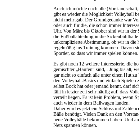
Auch ich möchte euch alle (Vorstandschaft
gibt es wieder die Möglichkeit Volleyball b
nicht mehr gab. Der Grundgedanke war Volle
oder auch für die, die schon immer Interess
Uhr. Von März bis Oktober sind wir in der S
die Fußballabteilung in die Sickenbühlhalle
unkomplizierte Abstimmung, ob wir in die ha
regelmäßig ins Training kommen. Davon sin
Sportler, so dass wir immer spielen können.
Es gibt noch 12 weitere Interessierte, die 
gemischter „Haufen“ sind, - Jung bis alt, we
gar nicht so einfach alle unter einen Hut
den Volleyball-Basics und einfach Spielen z
selbst Bock hat oder jemand kennt, darf si
fällt in letzter zeit sehr häufig auf, dass 
verteilt liegen. Es ist kein Problem, wenn 
auch wieder in dem Ballwagen landen.
Daher wird es jetzt ein Schloss mit Zahlen
Bälle benötigt. Vielen Dank an den Vorsta
neue Volleybälle bekommen haben. Und auch 
Netz spannen können.