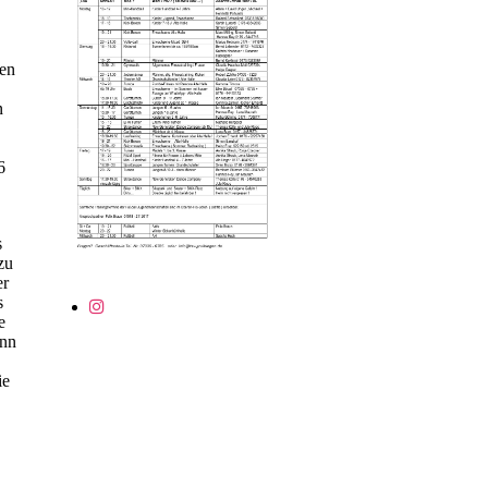
ben
n
6
s
zu
er
s
e
ann
ie