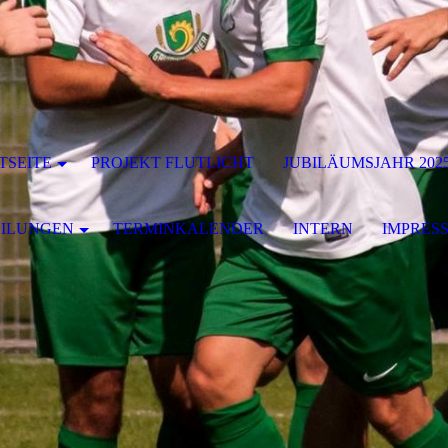
TSEITE
PROJEKT FLUTLICHT
JUBILÄUMSJAHR 202
EILUNGEN
TERMINKALENDER
INTERN
IMPRES