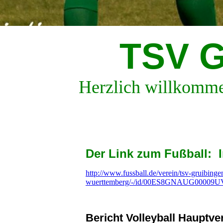
TSV G
Herzlich willkommen
Der Link zum Fußball: In
http://www.fussball.de/verein/tsv-gruibinge
wuerttemberg/-/id/00ES8GNAUG00009U
Bericht Volleyball Haupt