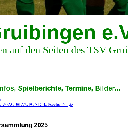
ruibingen e.V
 auf den Seiten des TSV Gruibi
fos, Spielberichte, Termine, Bilder...
n-
VV0AG08LVUPGND5I#!/section/stage
versammlung 2025