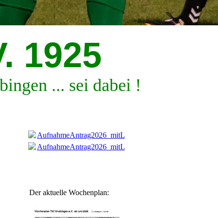
. 1925
ngen ... sei dabei !
AufnahmeAntrag2026_mitLogo.pdf
(227.38KB)
AufnahmeAntrag2026_mitLogo.pdf
(227.38KB)
Der aktuelle Wochenplan: