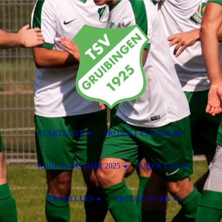
STARTSEITE
PROJEKT FLUTLICHT
JUBILÄUMSJAHR 2025
ÜBER UNS
AKTUELLES
ABTEILUNGEN